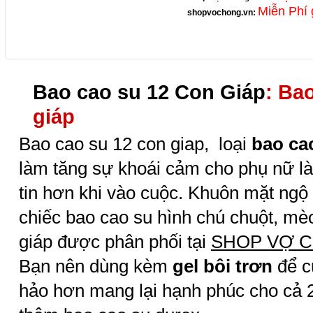
Miễn Phí 
shopvochong.vn
:
Bao cao su 12 Con Giáp
: Ba
giáp
Bao cao su 12 con giap, loại
bao ca
làm tăng sự khoái cảm cho phụ nữ l
tin hơn khi vào cuộc. Khuôn mặt ng
chiếc bao cao su hình chú chuột, mèo
giáp được phân phối tại
SHOP VỢ 
Bạn nên dùng kèm
gel bôi trơn
để c
hảo hơn mang lại hạnh phúc cho cả 