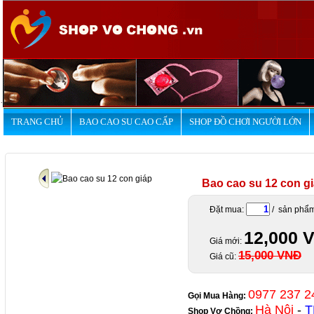
.
TRANG CHỦ
BAO CAO SU CAO CẤP
SHOP ĐỒ CHƠI NGƯỜI LỚN
Bao cao su 12 con g
Đặt mua:
/ sản phẩ
12,000 
Giá mới:
15,000 VNĐ
Giá cũ:
0977 237 2
Gọi Mua Hàng:
Hà Nội
-
T
Shop Vợ Chồng
: