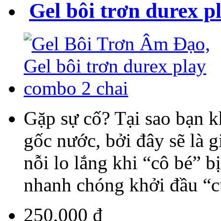
Gel bôi trơn durex p
Gặp sự cố? Tại sao bạn k
gốc nước, bởi đây sẽ là 
nỗi lo lắng khi “cô bé” b
nhanh chóng khởi đầu “cu
250,000 đ