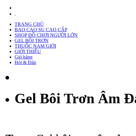
.
TRANG CHỦ
BAO CAO SU CAO CẤP
SHOP ĐỒ CHƠI NGƯỜI LỚN
GEL BÔI TRƠN
THUỐC NAM GIỚI
GIỚI THIỆU
Giỏ hàng
Hỏi & Đáp
Gel Bôi Trơn Âm Đ