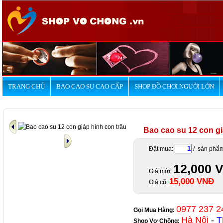
.
TRANG CHỦ
BAO CAO SU CAO CẤP
SHOP ĐỒ CHƠI NGƯỜI LỚN
Bao cao su 12 con gi
Đặt mua:
/ sản phẩ
12,000 
Giá mới:
15,000 VNĐ
Giá cũ:
0977 237 2
Gọi Mua Hàng:
Hà Nội
-
T
Shop Vợ Chồng
: