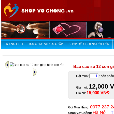
.
TRANG CHỦ
BAO CAO SU CAO CẤP
SHOP ĐỒ CHƠI NGƯỜI LỚN
Bao cao su 12 con gi
Đặt mua:
/ sản phẩ
12,000 
Giá mới:
15,000 VNĐ
Giá cũ:
0977 237 2
Gọi Mua Hàng:
Hà Nội
-
T
Shop Vợ Chồng
: