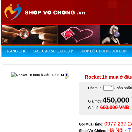
.
TRANG CHỦ
BAO CAO SU CAO CẤP
SHOP ĐỒ CHƠI NGƯỜI LỚN
Rocket 1h mua ở đ
Đặt mua:
/ sản phẩ
450,000
Giá mới:
600,000 VNĐ
Giá cũ:
0977 237 2
Gọi Mua Hàng:
Hà Nội
-
T
Shop Vợ Chồng
: