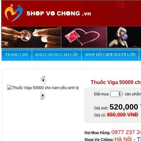
.
TRANG CHỦ
BAO CAO SU CAO CẤP
SHOP ĐỒ CHƠI NGƯỜI LỚN
Thuốc Viga 50000 ch
Đặt mua:
/ sản phẩ
520,000
Giá mới:
650,000 VNĐ
Giá cũ:
0977 237 2
Gọi Mua Hàng:
Hà Nội
-
T
Shop Vợ Chồng
: