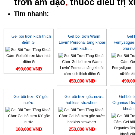
trơn âm đạo
,
thuốc điều trị 
Tìm nhanh:
Gel bôi trơn kích thích
Gel bôi trơn Warm
Gel 
điểm G
Lovin’ Personal tăng khoái
Femystigue 
cảm kích ...
phụ nữ 
490,000 VNĐ
450,000 VNĐ
490,0
Gel bôi trơn KY gốc
Gel bôi trơn gốc nước
Gel bôi t
nước
hot kiss strawberr
Organics Dis
khoái 
180,000 VNĐ
250,000 VNĐ