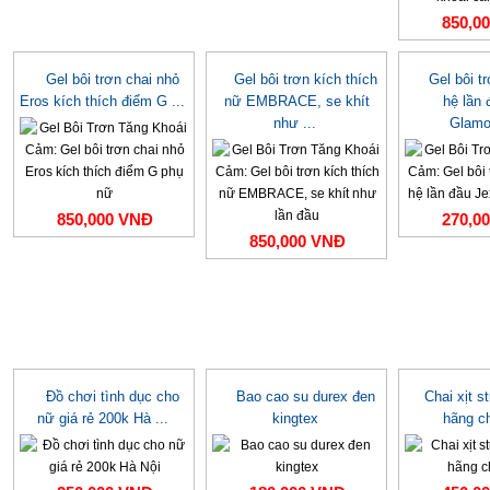
850,0
Gel bôi trơn chai nhỏ
Gel bôi trơn kích thích
Gel bôi t
Eros kích thích điểm G ...
nữ EMBRACE, se khít
hệ lần 
như ...
Glamo
850,000 VNĐ
270,0
850,000 VNĐ
Đồ chơi tình dục cho
Bao cao su durex đen
Chai xịt s
nữ giá rẻ 200k Hà ...
kingtex
hãng c