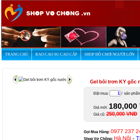
.
TRANG CHỦ
BAO CAO SU CAO CẤP
SHOP ĐỒ CHƠI NGƯỜI LỚN
Gel bôi trơn KY gốc
Đặt mua:
/ sản phẩ
180,000
Giá mới:
250,000 VNĐ
Giá cũ:
0977 237 2
Gọi Mua Hàng:
Hà Nội
-
T
Shop Vợ Chồng
: