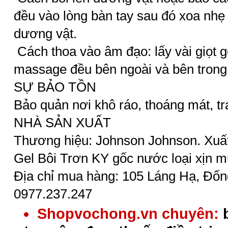
đều vào lòng bàn tay sau đó xoa nh
dương vật.
Cách thoa vào âm đạo: lấy vài giọt ge
massage đều bên ngoài và bên trong
SỰ BẢO TỒN
Bảo quản nơi khô ráo, thoáng mát, tr
NHÀ SẢN XUẤT
Thương hiệu: Johnson Johnson. Xuất
Gel Bôi Trơn KY gốc nước loại xịn m
Địa chỉ mua hàng: 105 Láng Hạ, Đống
0977.237.247
Shopvochong.vn chuyên: