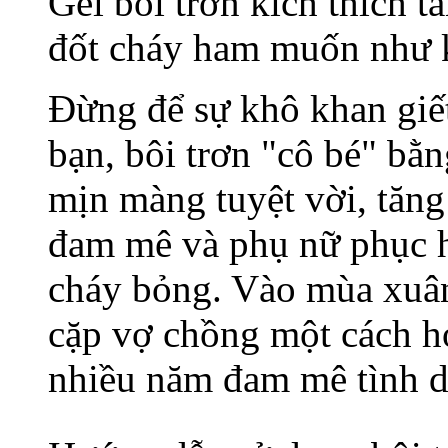
Gel bôi trơn kích thích 
đốt cháy ham muốn như k
Đừng để sự khô khan giết
bạn, bôi trơn "cô bé" bằ
mịn màng tuyệt vời, tăn
đam mê và phụ nữ phục h
cháy bỏng. Vào mùa xuân
cặp vợ chồng một cách ho
nhiều năm đam mê tình d