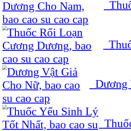
Thuố
Thuố
Dương V
Thuốc