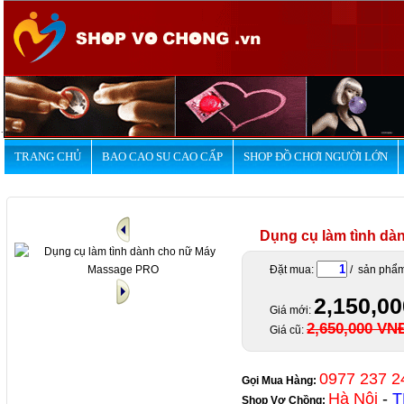
.
TRANG CHỦ
BAO CAO SU CAO CẤP
SHOP ĐỒ CHƠI NGƯỜI LỚN
Dụng cụ làm tình d
Đặt mua:
/ sản phẩ
2,150,0
Giá mới:
2,650,000 VN
Giá cũ:
0977 237 2
Gọi Mua Hàng:
Hà Nội
-
T
Shop Vợ Chồng
: