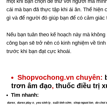
một khi bạn chọn để thử với người mà mìn
cái mà bạn đã thực tập khi ái ân. Thể hiện c
gì và để người đó giúp bạn để có cảm giác t
Nếu bạn tuân theo kế hoạch này mà không 
công bạn sẽ trở nên có kinh nghiệm về tình
trước khi bạn đạt cực khoái.
Shopvochong.vn chuyên:
trơn âm đạo
,
thuốc điều trị 
Tìm nhanh:
durex
,
durex play o
,
yeu sinh ly
,
suất tinh sớm
,
shop nguoi lon
,
do choi 