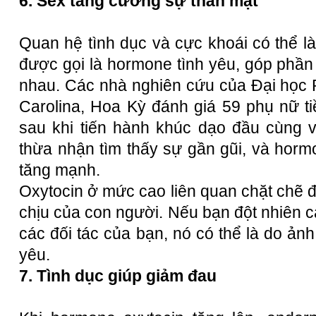
6. Sex tăng cường sự thân mật
Quan hệ tình dục và cực khoái có thể l
được gọi là hormone tình yêu, góp phần 
nhau. Các nhà nghiên cứu của Đại học P
Carolina, Hoa Kỳ đánh giá 59 phụ nữ t
sau khi tiến hành khúc dạo đầu cùng 
thừa nhận tìm thấy sự gần gũi, và horm
tăng mạnh.
Oxytocin ở mức cao liên quan chặt chẽ đ
chịu của con người. Nếu bạn đột nhiên c
các đối tác của bạn, nó có thể là do ả
yêu.
7. Tình dục giúp giảm đau