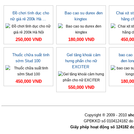
Đồ chơi tình dục cho
Bao cao su durex đen
Chai xịt s
nữ giá rẻ 200k Hà ...
kingtex
hãng c
250,000 VNĐ
180,000 VNĐ
450,0
Thuốc chữa suất tinh
Gel tăng khoái cảm
bao cao
sớm Stud 100
hưng phấn cho nữ
đen lo
EXCITER
450,000 VNĐ
180,0
550,000 VNĐ
Copyright ® 2009 - 2010
sh
GPĐKKD số 0104124182 do s
Giấy phép hoạt động số 124182 d