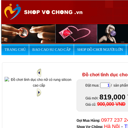
.
TRANG CHỦ
BAO CAO SU CAO CẤP
SHOP ĐỒ CHƠI NGƯỜI LỚN
Đồ chơi tình dục cho
Đặt mua:
/ sản phẩ
819,000
Giá mới:
900,000 VNĐ
Giá cũ:
0977 237 2
Gọi Mua Hàng:
Hà Nội
-
T
Shop Vợ Chồng
: