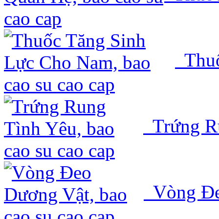
Thuố
Trứng R
Vòng Đe