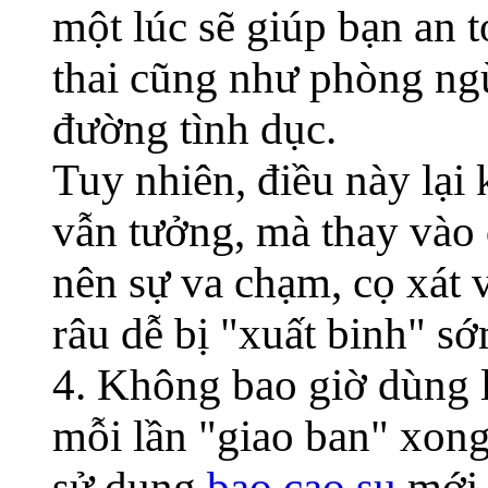
một lúc sẽ giúp bạn an 
thai cũng như phòng ngừ
đường tình dục.
Tuy nhiên, điều này lại
vẫn tưởng, mà thay vào đ
nên sự va chạm, cọ xát 
râu dễ bị "xuất binh" s
4. Không bao giờ dùng lạ
mỗi lần "giao ban" xong
sử dụng
bao cao su
mới 