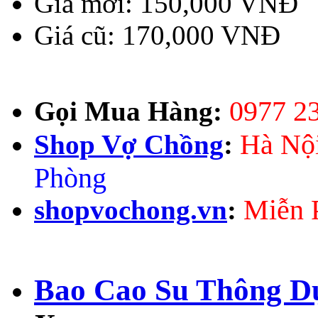
Giá mới:
150,000 VNĐ
Giá cũ:
170,000 VNĐ
0977 2
Gọi Mua Hàng:
Hà Nộ
Shop Vợ Chồng
:
Phòng
Miễn P
shopvochong.vn
:
Bao Cao Su Thông D