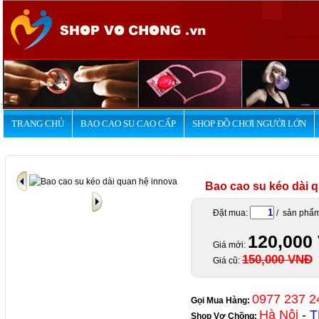
.
TRANG CHỦ
BAO CAO SU CAO CẤP
SHOP ĐỒ CHƠI NGƯỜI LỚN
Bao cao su kéo dài 
Đặt mua:
/ sản phẩ
120,000
Giá mới:
150,000 VNĐ
Giá cũ:
0977 237 2
Gọi Mua Hàng:
Hà Nội
-
T
Shop Vợ Chồng
: