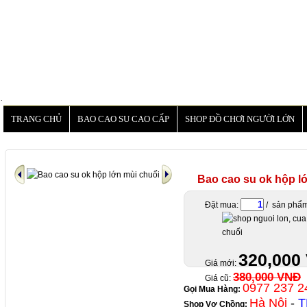
.
TRANG CHỦ
BAO CAO SU CAO CẤP
SHOP ĐỒ CHƠI NGƯỜI LỚN
Bao cao su ok hộp l
Đặt mua:
/ sản phẩ
320,000
Giá mới:
380,000 VNĐ
Giá cũ:
0977 237 2
Gọi Mua Hàng:
Hà Nội
-
T
Shop Vợ Chồng
: