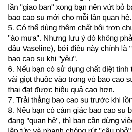
lần "giao ban" xong bạn nên vứt bỏ 
bao cao su mới cho mỗi lần quan hệ.
5. Có thể dùng thêm chất bôi trơn c
"áo mưa". Nhưng lưu ý đó không phải
dầu Vaseline), bởi điều này chính là
bao cao su khi "yêu".
6. Nếu bạn có sử dụng chất diệt tinh
vài giọt thuốc vào trong vỏ bao cao s
thai đạt được hiệu quả cao hơn.
7. Trải thẳng bao cao su trước khi lồ
8. Nếu bạn có cảm giác bao cao su bị
đang "quan hệ", thì bạn cần dừng việc
lập tức và nhanh chóng rút "cậu nhỏ"