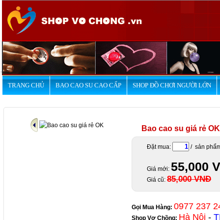
.
TRANG CHỦ
BAO CAO SU CAO CẤP
SHOP ĐỒ CHƠI NGƯỜI LỚN
Bao cao su giá rẻ OK
Đặt mua:
/ sản phẩ
55,000 
Giá mới:
85,000 VNĐ
Giá cũ:
0977 237 2
Gọi Mua Hàng:
Hà Nội
-
T
Shop Vợ Chồng
: