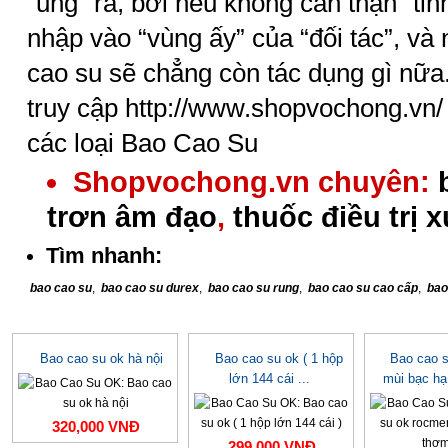
“ủng” ra, bởi nếu không cẩn thận “tin
nhập vào “vùng ấy” của “đối tác”, và
cao su sẽ chẳng còn tác dụng gì nữa
truy cập http://www.shopvochong.vn/ 
các loại Bao Cao Su
Shopvochong.vn chuyên:
trơn âm đạo
,
thuốc điều trị 
Tìm nhanh:
bao cao su
,
bao cao su durex
,
bao cao su rung
,
bao cao su cao cấp
,
bao
Bao cao su ok hà nội
Bao cao su ok ( 1 hộp
Bao cao 
lớn 144 cái ...
mùi bạc h
320,000 VNĐ
299,000 VNĐ