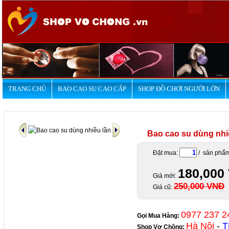
.
TRANG CHỦ
BAO CAO SU CAO CẤP
SHOP ĐỒ CHƠI NGƯỜI LỚN
Bao cao su dùng nhi
Đặt mua:
/ sản phẩ
180,000
Giá mới:
250,000 VNĐ
Giá cũ:
0977 237 2
Gọi Mua Hàng:
Hà Nội
-
T
Shop Vợ Chồng
: