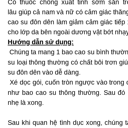
Có
thuốc chống xuất tinh sớm
sẵn tr
lâu
giúp cả nam và nữ có cảm giác thăng
cao su đôn dên làm giảm cảm giác tiếp 
cho lớp da bên ngoài dương vật bớt nhạ
Hướng dẫn sử dụng:
Chúng ta mang 1
bao cao su
bình thườn
su loại thông thường có chất bôi trơn g
su
đôn dên vào dễ dàng.
Xé dọc gói, cuốn tròn ngược vào trong 
như
bao cao su
thông thường. Sau đó 
nhẹ là xong.
Sau khi
quan hệ tình dục
xong, chúng t