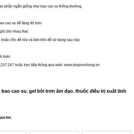
vào phần ngắn giống như bao cao su thông thường.
bao cao su để tăng độ trơn
iữ cho nhau thai.
hoặc cồn để rửa và làm khô để sử dụng sau này.
h toán
77.237.247 hoặc trực tiếp thông qua web: www.shopvochong.vn
:
bao cao su
,
gel bôi trơn âm đạo
,
thuốc điều trị xuất tinh
uoi lon
,