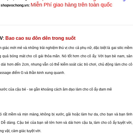
Miễn Phí giao hàng trên toàn quốc
shopvochong.vn
:
DV
: Bao cao su đôn dên trong suốt
 giác mới mẻ và những trải nghiệm thú vị cho cả phụ nữ, đặc biệt là gai silic mềm
 quả bóng mát cho cô gái thỏa mãn. Nó tốt hơn cho cô ấy. Với bạn bè nam, sản
 dài hơn đến 2cm, nhưng vẫn có thể kiểm soát các trò chơi, chủ động làm cho cô
massage điểm G và thần kinh xung quanh.
 thước của cậu bé - se gần khoảng cách âm đạo làm cho cô ấy đam mê
 nó rất mềm và mịn màng, không bị xước, gãi hoặc làm hư da, cho bạn và bạn tình
 Dễ dàng. Cậu bé của bạn sẽ lớn hơn và dài hơn cậu ta, làm cho cô ấy tuyệt vời,
g vật, cảm giác tuyệt vời.