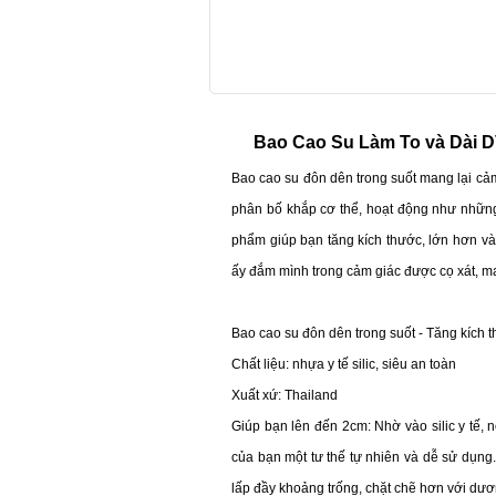
Bao Cao Su Làm To và Dài 
Bao cao su đôn dên trong suốt mang lại cảm
phân bố khắp cơ thể, hoạt động như những
phẩm giúp bạn tăng kích thước, lớn hơn và
ấy đắm mình trong cảm giác được cọ xát, 
Bao cao su đôn dên trong suốt - Tăng kích
Chất liệu: nhựa y tế silic, siêu an toàn
Xuất xứ: Thailand
Giúp bạn lên đến 2cm: Nhờ vào silic y tế,
của bạn một tư thế tự nhiên và dễ sử dụng.
lấp đầy khoảng trống, chặt chẽ hơn với dươn