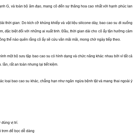
mạnh G, và toàn bộ âm đạo, mang cô đến sự thăng hoa cao nhất với hạnh phúc lan
i thời gian: Do kích cỡ khủng khiếp và vật liệu silicone dày, bao cao su đi xuống
, đặc biệt đối với những ai xuất tinh. Đầu, thời gian dài cho cô ấy tận hưởng cảm
hông thể nào quên rằng cô ấy sẽ cứu vãn mãi mãi, mong chờ ngày tiếp theo.
ình một bộ sưu tập bao cao su có hình dạng và chức năng khác nhau bởi vì tất cả
lần, rất an toàn nhưng lại tiết kiệm.
c loại bao cao su khác, chẳng hạn như ngăn ngừa bệnh tật và mang thai ngoài ý
đúng vị trí.
i trơn để bọc dễ dàng