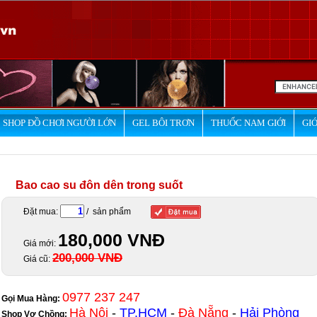
SHOP ĐỒ CHƠI NGƯỜI LỚN
GEL BÔI TRƠN
THUỐC NAM GIỚI
GIỚ
Bao cao su đôn dên trong suốt
Đặt mua:
/ sản phẩm
180,000 VNĐ
Giá mới:
200,000 VNĐ
Giá cũ:
0977 237 247
Gọi Mua Hàng:
Hà Nội
-
TP.HCM
-
Đà Nẵng
-
Hải Phòng
Shop Vợ Chồng
: