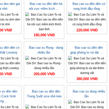
su don den gai
Bao cao su đôn dên hà
Bao cao su đôn dên có
bi nhỏ
nội cực mềm kích ...
rung hình đầu rồng
000 VNĐ
220,000 VNĐ
190,000 VNĐ
su đôn dên có
Bao cao su Rung - dùng
Bao cao su đôn dên
 thật Lovetoy
nhiều lần
giúp phóng to và dài ...
000 VNĐ
200,000 VNĐ
380,000 VNĐ
o su đôn dên
Bao cao su đôn dên
Bao cao su dùng nhiều
i Cock hình
Trong Suốt size nhỏ kéo
lần
ng ...
...