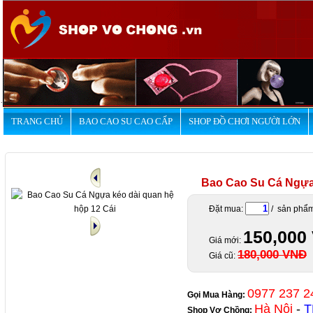
.
TRANG CHỦ
BAO CAO SU CAO CẤP
SHOP ĐỒ CHƠI NGƯỜI LỚN
Bao Cao Su Cá Ngựa 
Đặt mua:
/ sản phẩ
150,000
Giá mới:
180,000 VNĐ
Giá cũ:
0977 237 2
Gọi Mua Hàng:
Hà Nội
-
T
Shop Vợ Chồng
: