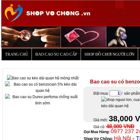
.
TRANG CHỦ
BAO CAO SU CAO CẤP
SHOP ĐỒ CHƠI NGƯỜI LỚN
Bao cao su có benzo
Đặt mua:
/ sản phẩ
38,000 
Giá mới:
48,000 VNĐ
Giá cũ:
0977 237 2
Gọi Mua Hàng:
Hà Nội
-
T
Shop Vợ Chồng
: