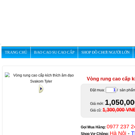
.
TRANG CHỦ
BAO CAO SU CAO CẤP
SHOP ĐỒ CHƠI NGƯỜI LỚN
Vòng rung cao cấp k
Đặt mua:
/ sản phẩ
1,050,0
Giá mới:
1,300,000 VN
Giá cũ:
0977 237 2
Gọi Mua Hàng:
Hà Nội
-
T
Shop Vợ Chồng
: