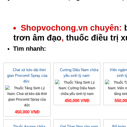
Shopvochong.vn chuyên:
trơn âm đạo
,
thuốc điều trị 
Tìm nhanh:
Chai xịt kéo dài thời
Cường Diệu Nam chữa
Viên ngậm
gian Procomil Spray của
yếu sinh lý nam
sinh 
đức
450,000 VNĐ
550,0
450,000 VNĐ
Thuốc Asonor chữa
Gel Titan Nga cho nam
Bổ hoàn