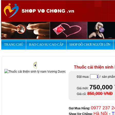
.
TRANG CHỦ
BAO CAO SU CAO CẤP
SHOP ĐỒ CHƠI NGƯỜI LỚN
Thuốc cải thiện sin
Đặt mua:
/ sản phẩ
750,000
Giá mới:
850,000 VNĐ
Giá cũ:
0977 237 2
Gọi Mua Hàng:
Hà Nội
-
T
Shop Vợ Chồng
: