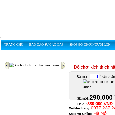
.
TRANG CHỦ
BAO CAO SU CAO CẤP
SHOP ĐỒ CHƠI NGƯỜI LỚN
Đồ chơi kích thích 
Đặt mua:
/ sản phẩ
290,000
Giá mới:
380,000 VNĐ
Giá cũ:
0977 237 2
Gọi Mua Hàng:
Hà Nội
-
T
Shop Vợ Chồng
: