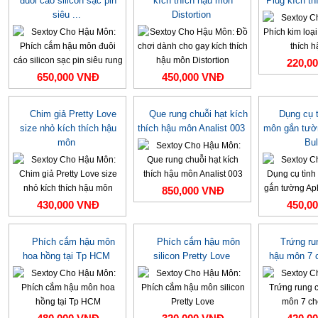
đuôi cáo silicon sạc pin
kích thích hậu môn
Plug kích t
siêu ...
Distortion
220,0
650,000 VNĐ
450,000 VNĐ
Chim giả Pretty Love
Que rung chuỗi hạt kích
Dụng cụ 
size nhỏ kích thích hậu
thích hậu môn Analist 003
môn gắn tườn
môn
Bu
850,000 VNĐ
430,000 VNĐ
450,0
Phích cắm hậu môn
Phích cắm hậu môn
Trứng ru
hoa hồng tại Tp HCM
silicon Pretty Love
hậu môn 7 