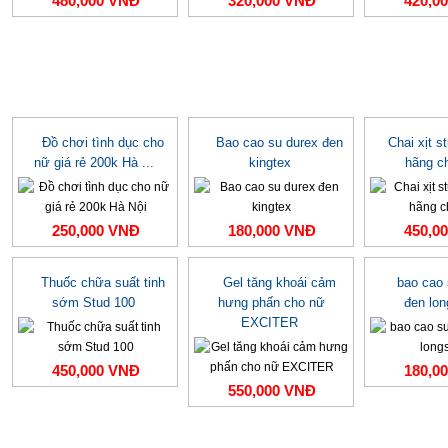
480,000 VNĐ
320,000 VNĐ
420,0
Đồ chơi tình dục cho
Bao cao su durex đen
Chai xịt s
nữ giá rẻ 200k Hà ...
kingtex
hãng c
250,000 VNĐ
180,000 VNĐ
450,0
Thuốc chữa suất tinh
Gel tăng khoái cảm
bao cao
sớm Stud 100
hưng phấn cho nữ
đen lo
EXCITER
450,000 VNĐ
180,0
550,000 VNĐ