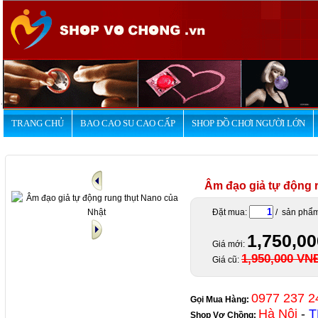
.
TRANG CHỦ
BAO CAO SU CAO CẤP
SHOP ĐỒ CHƠI NGƯỜI LỚN
Âm đạo giả tự động 
Đặt mua:
/ sản phẩ
1,750,0
Giá mới:
1,950,000 VN
Giá cũ:
0977 237 2
Gọi Mua Hàng:
Hà Nội
-
T
Shop Vợ Chồng
: