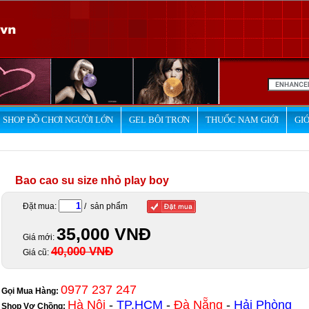
SHOP ĐỒ CHƠI NGƯỜI LỚN
GEL BÔI TRƠN
THUỐC NAM GIỚI
GIỚ
Bao cao su size nhỏ play boy
Đặt mua:
/ sản phẩm
35,000 VNĐ
Giá mới:
40,000 VNĐ
Giá cũ:
0977 237 247
Gọi Mua Hàng:
Hà Nội
-
TP.HCM
-
Đà Nẵng
-
Hải Phòng
Shop Vợ Chồng
: