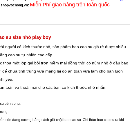
Miễn Phí giao hàng trên toàn quốc
shopvochong.vn
:
ao su size nhỏ play boy
ới người có kích thước nhỏ, sản phẩm
bao cao su giá rẻ
được nhiều
ng cao su tự nhiên cao cấp.
 thoa một lớp
gel bôi trơn
mềm mại đồng thời có núm nhỏ ở đầu
bao
" để chứa tinh trùng vừa mang lại độ an toàn vừa làm cho bạn luôn
hi yêu.
an toàn và thoải mái cho các bạn có kích thước nhỏ nhắn.
 su
bên trong.
ương.
hi vẫn còn đang cương bằng cách giữ chặt
bao cao su
. Chỉ tháo bao cao su ra khi