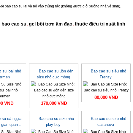
Gói
bao cao su
lại và bỏ vào thùng rác (không được giội xuống nhà vệ sinh).
:
bao cao su
,
gel bôi trơn âm đạo
,
thuốc điều trị xuất tinh
 su loại nhỏ
Bao cao su đôn dên
Bao cao su siêu nhỏ
ermen
size nhỏ cực mỏng
Frenzy
80,000 VNĐ
00 VNĐ
170,000 VNĐ
 su cá ngựa
Bao cao su size nhỏ
Bao cao su size nhỏ
 gian quan ...
play boy
casanova