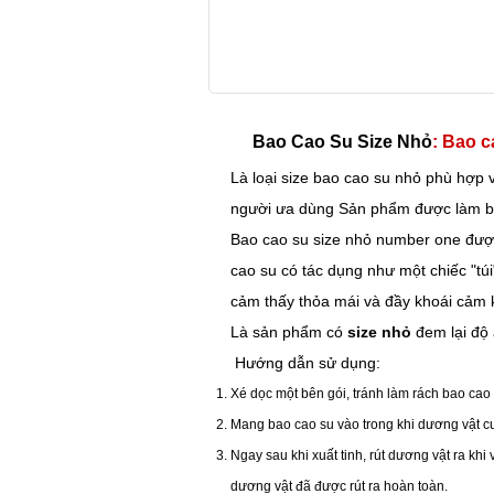
Bao Cao Su Size Nhỏ
: Bao c
Là loại
size bao cao su
nhỏ phù hợp v
người ưa dùng Sản phẩm được làm bằ
Bao cao su size nhỏ
number one được
cao su
có tác dụng như một chiếc "túi
cảm thấy thỏa mái và đầy khoái cảm k
Là sản phẩm có
size nhỏ
đem lại độ 
Hướng dẫn sử dụng:
Xé dọc một bên gói, tránh làm rách
bao cao
Mang
bao cao su
vào trong khi dương vật c
Ngay sau khi xuất tinh, rút dương vật ra k
dương vật đã được rút ra hoàn toàn.