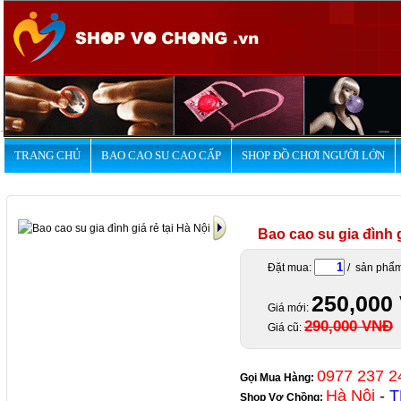
.
TRANG CHỦ
BAO CAO SU CAO CẤP
SHOP ĐỒ CHƠI NGƯỜI LỚN
Bao cao su gia đình g
Đặt mua:
/ sản phẩ
250,000
Giá mới:
290,000 VNĐ
Giá cũ:
0977 237 2
Gọi Mua Hàng:
Hà Nội
-
T
Shop Vợ Chồng
: