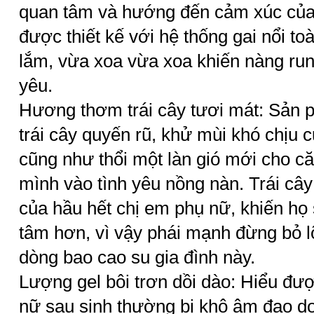
quan tâm và hướng đến cảm xúc của
được thiết kế với hệ thống gai nổi t
lắm, vừa xoa vừa xoa khiến nàng run
yêu.
Hương thơm trái cây tươi mát: Sản
trái cây quyến rũ, khử mùi khó chịu c
cũng như thổi một làn gió mới cho că
mình vào tình yêu nồng nàn. Trái cây
của hầu hết chị em phụ nữ, khiến họ
tâm hơn, vì vậy phái mạnh đừng bỏ l
dòng bao cao su gia đình này.
Lượng gel bôi trơn dồi dào: Hiểu đượ
nữ sau sinh thường bị khô âm đạo do n