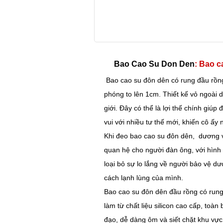
Bao Cao Su Don Den
: Bao 
Bao cao su đôn dên có rung đầu rồng
phóng to lên 1cm. Thiết kế vỏ ngoài 
giới. Đây có thể là lợi thế chính giú
vui với nhiều tư thế mới, khiến cô ấy 
Khi đeo bao cao su đôn dên, dương vậ
quan hệ cho người đàn ông, với hình t
loại bỏ sự lo lắng về người bảo vệ dư
cách lạnh lùng của mình.
Bao cao su đôn dên đầu rồng có rung 
làm từ chất liệu silicon cao cấp, toàn
đạo, dễ dàng ôm và siết chặt khu vực