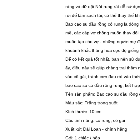
ràng và dữ dội Nút rung rất dễ sử dụn
rời để làm sạch túi, có thể thay thế khi
Bao cao su đầu rồng có rung là dòng
mẽ, các cặp vợ chồng muốn thay đổi
muốn tạo cho vợ - những người mẹ đã 
khoảnh khắc thăng hoa cực độ giống 
Để có kết quả tốt nhất, bạn nên sử d
ấy, điều này sẽ giúp chàng trai thâ
vào cô gái, tránh cơn đau rát vào thờ
bao cao su có đầu rồng rung, kết hợp v
Tên sản phẩm: Bao cao su đầu rồng 
Màu sắc: Trắng trong suốt
Kích thước: 10 cm
Các tính năng: có rung, có gai
Xuất xứ: Đài Loan - chính hãng
Gói: 1 chiếc / hộp