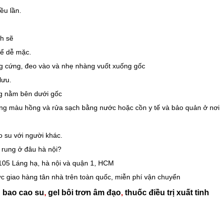
ều lần.
h sẽ
để dễ mặc.
g cứng, đeo vào và nhẹ nhàng vuốt xuống gốc
lưu.
ng nằm bên dưới gốc
rung màu hồng và rửa sạch bằng nước hoặc cồn y tế và bảo quản ở nơi
 su với người khác.
 rung ở đâu hà nội?
 105 Láng hạ, hà nội và quận 1, HCM
c giao hàng tân nhà trên toàn quốc, miễn phí vận chuyển
:
bao cao su
,
gel bôi trơn âm đạo
,
thuốc điều trị xuất tinh