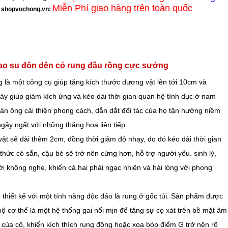
Miễn Phí giao hàng trên toàn quốc
shopvochong.vn
:
cao su đôn dên có rung đầu rồng cực sướng
 là một công cụ giúp tăng kích thước dương vật lên tới 10cm và
dày giúp giảm kích ứng và kéo dài thời gian quan hệ tình dục ở nam
p đàn ông cải thiện phong cách, dẫn dắt đối tác của họ tận hưởng niềm
ngây ngất với những thăng hoa liên tiếp.
t sẽ dài thêm 2cm, đồng thời giảm độ nhạy, do đó kéo dài thời gian
hức có sẵn, cậu bé sẽ trở nên cứng hơn, hỗ trợ người yếu. sinh lý,
ới không nghe, khiến cả hai phải ngạc nhiên và hài lòng với phong
thiết kế với một tính năng độc đáo là rung ở gốc túi. Sản phẩm được
 bộ cơ thể là một hệ thống gai nổi mịn để tăng sự cọ xát trên bề mặt âm
 của cô, khiến kích thích rung động hoặc xoa bóp điểm G trở nên rõ