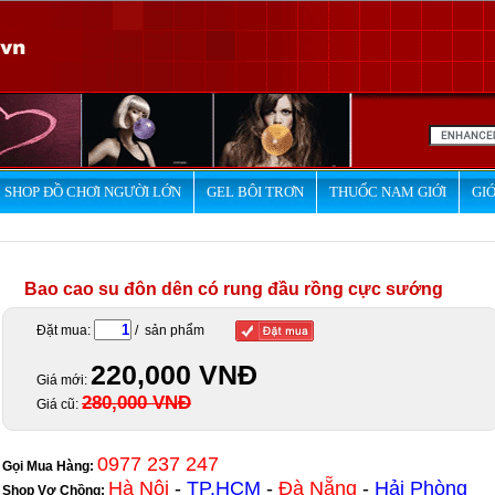
SHOP ĐỒ CHƠI NGƯỜI LỚN
GEL BÔI TRƠN
THUỐC NAM GIỚI
GIỚ
Bao cao su đôn dên có rung đầu rồng cực sướng
Đặt mua:
/ sản phẩm
220,000 VNĐ
Giá mới:
280,000 VNĐ
Giá cũ:
0977 237 247
Gọi Mua Hàng:
Hà Nội
-
TP.HCM
-
Đà Nẵng
-
Hải Phòng
Shop Vợ Chồng
: