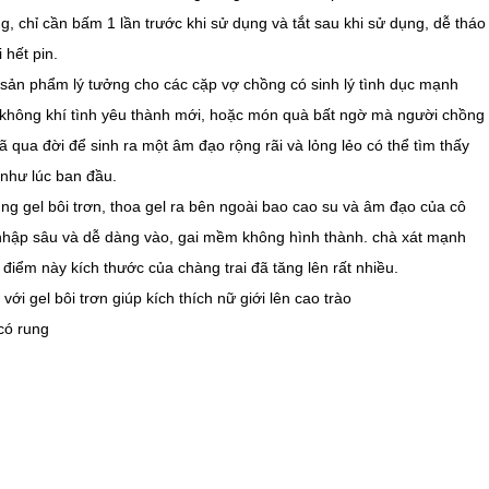
g, chỉ cần bấm 1 lần trước khi sử dụng và tắt sau khi sử dụng, dễ tháo
 hết pin.
 sản phẩm lý tưởng cho các cặp vợ chồng có sinh lý tình dục mạnh
 không khí tình yêu thành mới, hoặc món quà bất ngờ mà người chồng
qua đời để sinh ra một âm đạo rộng rãi và lỏng lẻo có thể tìm thấy
như lúc ban đầu.
ụng gel bôi trơn, thoa gel ra bên ngoài bao cao su và âm đạo của cô
m nhập sâu và dễ dàng vào, gai mềm không hình thành. chà xát mạnh
i điểm này kích thước của chàng trai đã tăng lên rất nhiều.
ới gel bôi trơn giúp kích thích nữ giới lên cao trào
có rung