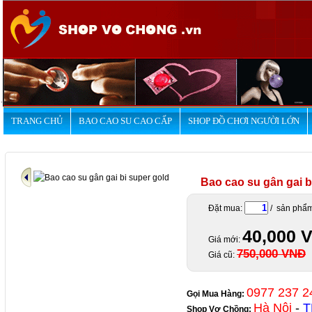
.
TRANG CHỦ
BAO CAO SU CAO CẤP
SHOP ĐỒ CHƠI NGƯỜI LỚN
Bao cao su gân gai b
Đặt mua:
/ sản phẩ
40,000 
Giá mới:
750,000 VNĐ
Giá cũ:
0977 237 2
Gọi Mua Hàng:
Hà Nội
-
T
Shop Vợ Chồng
: