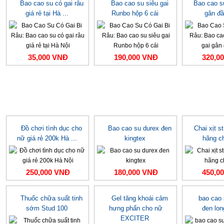
Bao cao su có gai râu
Bao cao su siêu gai
Bao cao s
giá rẻ tại Hà ...
Runbo hộp 6 cái
gân đầ
35,000 VNĐ
190,000 VNĐ
320,0
Đồ chơi tình dục cho
Bao cao su durex đen
Chai xịt s
nữ giá rẻ 200k Hà ...
kingtex
hãng c
250,000 VNĐ
180,000 VNĐ
450,0
Thuốc chữa suất tinh
Gel tăng khoái cảm
bao cao
sớm Stud 100
hưng phấn cho nữ
đen lo
EXCITER