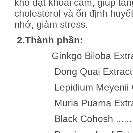
khó đạt khoái cảm, giúp tă
cholesterol và ổn định huyết
nhớ, giảm stress.
2.Thành phần:
Ginkgo Biloba Extract 24% 
Dong Quai Extract 5:1 .....
Lepidium Meyenii Ginseng .
Muria Puama Extract 6:1 ..
Black Cohosh .................