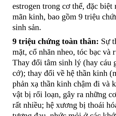
estrogen trong cơ thể, đặc biệt
mãn kinh, bao gồm 9 triệu chứn
sinh sản.
9 triệu chứng toàn thân
:
Sự t
mặt, cổ nhăn nheo, tóc bạc và 
Thay đổi tâm sinh lý (hay cáu g
cớ); thay đổi về hệ thần kinh 
phản xạ thần kinh chậm đi và k
vật bị rối loạn, gây ra những 
rất nhiều; hệ xương bị thoái h
tượng đau, nhức mỏi ở các khớ