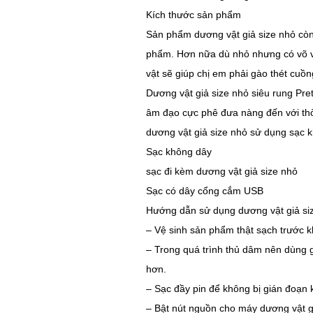
Kích thước sản phẩm
Sản phẩm dương vật giả size nhỏ còn
phẩm. Hơn nữa dù nhỏ nhưng có võ v
vật sẽ giúp chị em phải gào thét cuồng
Dương vật giả size nhỏ siêu rung Pret
âm đạo cực phê đưa nàng đến với thờ
dương vật giả size nhỏ sử dụng sạc 
Sạc không dây
sạc đi kèm dương vật giả size nhỏ
Sạc có dây cổng cắm USB
Hướng dẫn sử dụng dương vật giả size
– Vệ sinh sản phẩm thật sạch trước k
– Trong quá trình thủ dâm nên dùng 
hơn.
– Sạc đầy pin để không bị gián đoạn 
– Bật nút nguồn cho máy dương vật giả