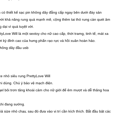
 có thiết kế sạc pin không dây đẳng cấp ngay bên dưới đáy sản
ới khả năng rung quá mạnh mẽ, cộng thêm tai thỏ rung càn quét âm
 dại vì quá tuyệt vời.
tyLove Will là một sextoy cho nữ cao cấp, thời tramg, tinh tế, mát xa
i kỳ đỉnh cao của hưng phấn rạo rực và hồi xuân hoàn hảo.
không dây đầu usb
 nhỏ siêu rung PrettyLove Will
hi dùng. Chú ý bảo vệ mạch điện.
gel bôi trơn tăng khoái cảm cho nữ giới để êm mượt và dễ thăng hoa
khi đang sướng.
 size nhỏ chạy, sau đó đưa vào vị trí cần kích thích. Bắt đầu bật các