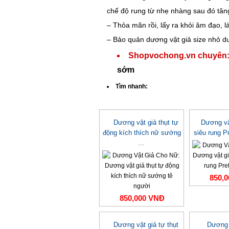
chế độ rung từ nhẹ nhàng sau đó tăn
– Thỏa mãn rồi, lấy ra khỏi âm đạo, l
– Bảo quản dương vật giả size nhỏ dư
Shopvochong.vn chuyên
sớm
Tìm nhanh:
Dương vật giả thụt tự
Dương vậ
động kích thích nữ sướng
siêu rung P
...
850,
850,000 VNĐ
Dương vật giả tự thụt
Dương v