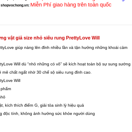
Miễn Phí giao hàng trên toàn quốc
shopvochong.vn
:
ng vật giả size nhỏ siêu rung PrettyLove Will
ettyLove giúp nàng lên đỉnh nhiều lần và tận hưởng những khoái cảm
ttyLove Will dù “nhỏ những có võ” sẽ kích hoạt toàn bộ sự sung sướng
 mê chất ngất nhờ 30 chế sộ siêu rung đỉnh cao.
tyLove Will
n phẩm
nhỏ
, kích thích điểm G, giải tỏa sinh lý hiệu quả
ông độc tính, không ảnh hưởng sức khỏe người dùng