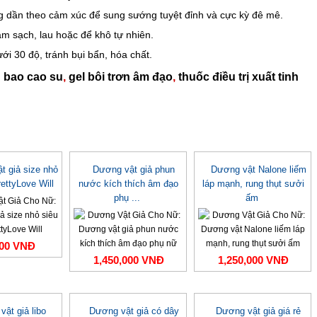
g dần theo cảm xúc để sung sướng tuyệt đỉnh và cực kỳ đê mê.
àm sạch, lau hoặc để khô tự nhiên.
ới 30 độ, tránh bụi bẩn, hóa chất.
:
bao cao su
,
gel bôi trơn âm đạo
,
thuốc điều trị xuất tinh
t giả size nhỏ
Dương vật giả phun
Dương vật Nalone liếm
rettyLove Will
nước kích thích âm đạo
láp mạnh, rung thụt sưởi
phụ ...
ấm
000 VNĐ
1,450,000 VNĐ
1,250,000 VNĐ
ật giả libo
Dương vật giả có dây
Dương vật giả giá rẻ