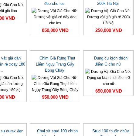
đeo cho les
200k Hà Nội
000 VNĐ
850,000 VNĐ
250,000 VNĐ
vật giả dán
Chim Giả Rung Thụt
Dụng cụ kích thích
ền rẻ xoay 180
Liếm Ngụy Trang Gậy
điểm G cho nữ
...
Bóng Chày
650,000 VNĐ
000 VNĐ
950,000 VNĐ
 su durex đen
Chai xịt stud 100 chính
Stud 100 thuốc chữa