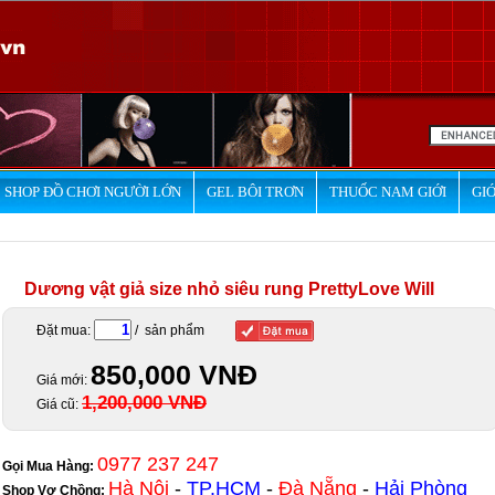
SHOP ĐỒ CHƠI NGƯỜI LỚN
GEL BÔI TRƠN
THUỐC NAM GIỚI
GIỚ
Dương vật giả size nhỏ siêu rung PrettyLove Will
Đặt mua:
/ sản phẩm
850,000 VNĐ
Giá mới:
1,200,000 VNĐ
Giá cũ:
0977 237 247
Gọi Mua Hàng:
Hà Nội
-
TP.HCM
-
Đà Nẵng
-
Hải Phòng
Shop Vợ Chồng
: