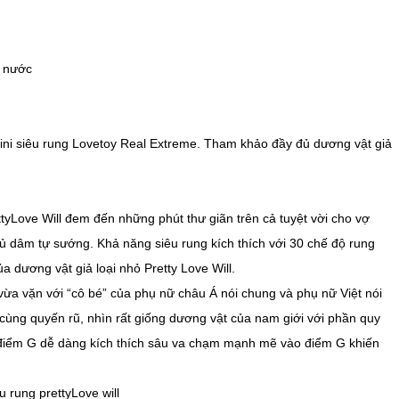
 nước
ini siêu rung Lovetoy Real Extreme. Tham khảo đầy đủ dương vật giả
ttyLove Will đem đến những phút thư giãn trên cả tuyệt vời cho vợ
ủ dâm tự sướng. Khả năng siêu rung kích thích với 30 chế độ rung
a dương vật giả loại nhỏ Pretty Love Will.
 vừa vặn với “cô bé” của phụ nữ châu Á nói chung và phụ nữ Việt nói
vô cùng quyến rũ, nhìn rất giống dương vật của nam giới với phần quy
 điểm G dễ dàng kích thích sâu va chạm mạnh mẽ vào điểm G khiến
u rung prettyLove will