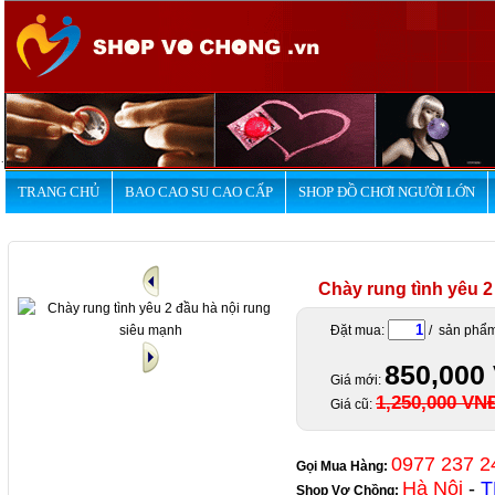
.
TRANG CHỦ
BAO CAO SU CAO CẤP
SHOP ĐỒ CHƠI NGƯỜI LỚN
Chày rung tình yêu 2
Đặt mua:
/ sản phẩ
850,000
Giá mới:
1,250,000 VN
Giá cũ:
0977 237 2
Gọi Mua Hàng:
Hà Nội
-
T
Shop Vợ Chồng
: