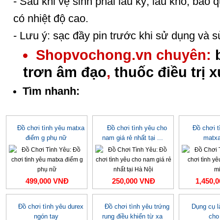
- Sau khi vệ sinh phải lau kỹ, lau khô, bảo 
có nhiệt độ cao.
- Lưu ý: sạc đầy pin trước khi sử dụng và 
Shopvochong.vn chuyên:
trơn âm đạo
,
thuốc điều trị 
Tìm nhanh:
Đồ chơi tình yêu matxa
Đồ chơi tình yêu cho
Đồ chơi 
điểm g phụ nữ
nam giá rẻ nhất tại ...
matxa
499,000 VNĐ
250,000 VNĐ
1,450,
Đồ chơi tình yêu durex
Đồ chơi tình yêu trứng
Dụng cụ l
ngón tay
rung điều khiển từ xa
cho