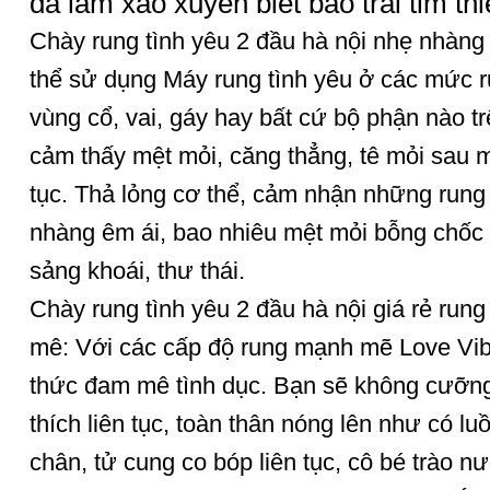
đã làm xao xuyến biết bao trái tim th
Chày rung tình yêu 2 đầu hà nội nhẹ nhàng 
thể sử dụng Máy rung tình yêu ở các mức 
vùng cổ, vai, gáy hay bất cứ bộ phận nào t
cảm thấy mệt mỏi, căng thẳng, tê mỏi sau m
tục. Thả lỏng cơ thể, cảm nhận những rung
nhàng êm ái, bao nhiêu mệt mỏi bỗng chốc t
sảng khoái, thư thái.
Chày rung tình yêu 2 đầu hà nội giá rẻ ru
mê: Với các cấp độ rung mạnh mẽ Love Vib
thức đam mê tình dục. Bạn sẽ không cưỡng
thích liên tục, toàn thân nóng lên như có l
chân, tử cung co bóp liên tục, cô bé trào n